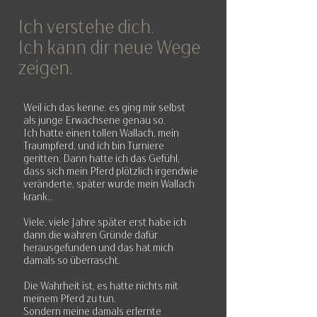
Ich verstehe dich.
Ich kann dir neue Wege
zeigen.
Weil ich das kenne. es ging mir selbst
als junge Erwachsene genau so.
Ich hatte einen tollen Wallach, mein
Traumpferd, und ich bin Turniere
geritten. Dann hatte ich das Gefühl,
dass sich mein Pferd plötzlich irgendwie
veränderte, später wurde mein Wallach
krank...
Viele, viele Jahre später erst habe ich
dann die wahren Gründe dafür
herausgefunden und das hat mich
damals so überrascht.
Die Wahrheit ist, es hatte nichts mit
meinem Pferd zu tun.
Sondern meine damals erlernte