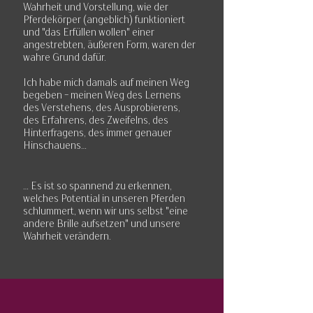
Wahrheit und Vorstellung, wie der
Pferdekörper (angeblich) funktioniert
und "das Erfüllen
wollen" einer
angestrebten, äußeren Form, waren der
wahre Grund dafür.
Ich habe mich damals auf meinen Weg
begeben - meinen Weg des Lernens
des
Verstehens, des Ausprobierens,
des Erfahrens, des Zweifelns, des
Hinterfragens, des immer genauer
Hinschauens...
... Es ist so spannend zu erkennen,
welches Potential in unseren Pferden
schlummert, wenn wir uns selbst "eine
andere Brille aufsetzen" und unsere
Wahrheit verändern.