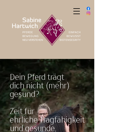
Dein Pferd trägt
dich nicht (mehr)
gesund?
Zeit für
ehrliche
Tragfähigkeit
und gesunde,