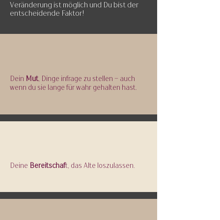
Veränderung ist möglich und Du bist der
entscheidende Faktor!
Dein
Mut
, Dinge infrage zu stellen – auch
wenn du sie lange für wahr gehalten hast.
Deine
Bereitschaf
t, das Alte loszulassen.