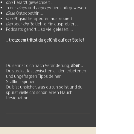
den
Tierarzt gewechselt ...
in der
einen
und
anderen
Tierklinik gewesen ...
diese
Osteopathin ...
den
Physiotherapeuten ausprobiert ...
den
oder
die
Reitlehrer*in ausprobiert ...
Podcasts gehört ... so viel gelesen! ...
... trotzdem trittst du gefühlt auf der Stelle!
Du sehnst dich nach Veränderung,
aber ...
Du steckst fest zwischen all den erbetenen
und ungefragten Tipps
deiner
Stallkolleginnen.
Du bist unsicher, was du tun sollst und du
spürst vielleicht schon einen
Hauch
Resignation.