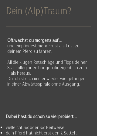
Dein (Alp)Traum?
Oft wachst du morgens auf ...
und empfindest mehr Frust als Lust zu
deinem Pferd zu fahren.
All die klugen Ratschläge und Tipps deiner
Stallkolleginnen hängen dir eigentlich zum
Hals heraus.
Du fühlst dich immer wieder wie gefangen
in einer Abwärtsspirale ohne Ausgang.
Dabei hast du schon so viel probiert ...
vielleicht
die
oder
die
Reitweise ...
dein Pferd hat nicht erst den
1.
Sattel ...