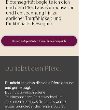
Biotensegrität begleite ich dich
und dein Pferd aus Kompensation
und Fehlspannung hin zu
ehrlicher Tragfähigkeit und
funktionaler Bewegung.
Kostenlos & persönlich. Unser erstes Gespräch.
Du liebst dein Pferd.
Du möchtest, dass dich dein Pferd gesund
und gerne trägt.
Doch trotz verschiedener
Trainingsansätze, Sattelwechsel und
Therapien bleibt das Gefühl, als
würde
etwas Grundlegendes fehlen. Du bist