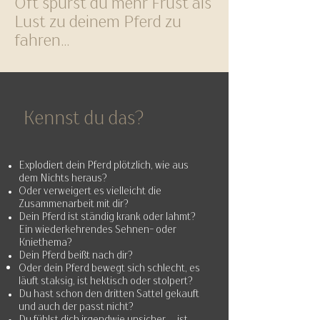
Oft spürst du mehr Frust als
Lust zu deinem Pferd zu
fahren...
Kennst du das?
​Explodiert dein Pferd plötzlich, wie aus
dem Nichts heraus?
​Oder verweigert es vielleicht die
Zusammenarbeit mit dir?
​Dein Pferd ist ständig krank oder lahmt?
Ein wiederkehrendes Sehnen- oder
Kniethema?
Dein Pferd beißt nach dir?
​Oder dein Pferd
bewegt sich schlecht, es
läuft staksig, ist hektisch oder stolpert?
​Du hast schon den dritten Sattel gekauft
und auch der passt nicht?​
​Du fühlst dich irgendwie unsicher. ... ist