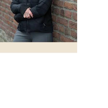
Hi, ich bin Sabine
Ich bin Trainerin/Coach für Pferd &
Reiter*in und HBF Instruktorin.
Ich unterstütze DICH und DEIN Pferd
neue Wege zu gehen, gemeinsam zu
wachsen und euer Potential mehr zu
entfalten.
Pferde sind seit jeher meine grosse