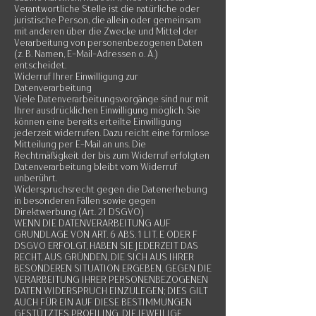
Verantwortliche Stelle ist die natürliche oder
juristische Person, die allein oder gemeinsam
mit anderen über die Zwecke und Mittel der
Verarbeitung von personenbezogenen Daten
(z. B. Namen, E-Mail-Adressen o. Ä.)
entscheidet.
Widerruf Ihrer Einwilligung zur
Datenverarbeitung
Viele Datenverarbeitungsvorgänge sind nur mit
Ihrer ausdrücklichen Einwilligung möglich. Sie
können eine bereits erteilte Einwilligung
jederzeit widerrufen. Dazu reicht eine formlose
Mitteilung per E-Mail an uns. Die
Rechtmäßigkeit der bis zum Widerruf erfolgten
Datenverarbeitung bleibt vom Widerruf
unberührt.
Widerspruchsrecht gegen die Datenerhebung
in besonderen Fällen sowie gegen
Direktwerbung (Art. 21 DSGVO)
WENN DIE DATENVERARBEITUNG AUF
GRUNDLAGE VON ART. 6 ABS. 1 LIT. E ODER F
DSGVO ERFOLGT, HABEN SIE JEDERZEIT DAS
RECHT, AUS GRÜNDEN, DIE SICH AUS IHRER
BESONDEREN SITUATION ERGEBEN, GEGEN DIE
VERARBEITUNG IHRER PERSONENBEZOGENEN
DATEN WIDERSPRUCH EINZULEGEN; DIES GILT
AUCH FÜR EIN AUF DIESE BESTIMMUNGEN
GESTÜTZTES PROFILING. DIE JEWEILIGE