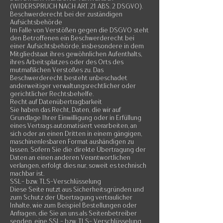
(WIDERSPRUCH NACH ART. 21 ABS. 2 DSGVO).
Beschwerderecht bei der zuständigen
Aufsichtsbehörde
Im Falle von Verstößen gegen die DSGVO steht
den Betroffenen ein Beschwerderecht bei
einer Aufsichtsbehörde, insbesondere in dem
Mitgliedstaat ihres gewöhnlichen Aufenthalts,
ihres Arbeitsplatzes oder des Orts des
mutmaßlichen Verstoßes zu. Das
Beschwerderecht besteht unbeschadet
anderweitiger verwaltungsrechtlicher oder
gerichtlicher Rechtsbehelfe.
Recht auf Datenübertragbarkeit
Sie haben das Recht, Daten, die wir auf
Grundlage Ihrer Einwilligung oder in Erfüllung
eines Vertrags automatisiert verarbeiten, an
sich oder an einen Dritten in einem gängigen,
maschinenlesbaren Format aushändigen zu
lassen. Sofern Sie die direkte Übertragung der
Daten an einen anderen Verantwortlichen
verlangen, erfolgt dies nur, soweit es technisch
machbar ist.
SSL- bzw. TLS-Verschlüsselung
Diese Seite nutzt aus Sicherheitsgründen und
zum Schutz der Übertragung vertraulicher
Inhalte, wie zum Beispiel Bestellungen oder
Anfragen, die Sie an uns als Seitenbetreiber
senden, eine SSL- bzw. TLS- Verschlüsselung.