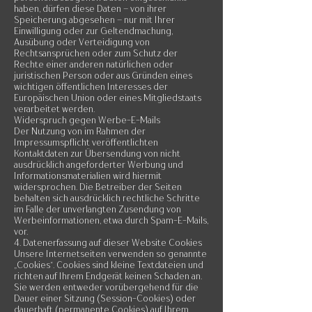
haben, dürfen diese Daten – von ihrer
Speicherung abgesehen – nur mit Ihrer
Einwilligung oder zur Geltendmachung,
Ausübung oder Verteidigung von
Rechtsansprüchen oder zum Schutz der
Rechte einer anderen natürlichen oder
juristischen Person oder aus Gründen eines
wichtigen öffentlichen Interesses der
Europäischen Union oder eines Mitgliedstaats
verarbeitet werden.
Widerspruch gegen Werbe-E-Mails
Der Nutzung von im Rahmen der
Impressumspflicht veröffentlichten
Kontaktdaten zur Übersendung von nicht
ausdrücklich angeforderter Werbung und
Informationsmaterialien wird hiermit
widersprochen. Die Betreiber der Seiten
behalten sich ausdrücklich rechtliche Schritte
im Falle der unverlangten Zusendung von
Werbeinformationen, etwa durch Spam-E-Mails,
vor.
4. Datenerfassung auf dieser Website Cookies
Unsere Internetseiten verwenden so genannte
„Cookies“. Cookies sind kleine Textdateien und
richten auf Ihrem Endgerät keinen Schaden an.
Sie werden entweder vorübergehend für die
Dauer einer Sitzung (Session-Cookies) oder
dauerhaft (permanente Cookies) auf Ihrem