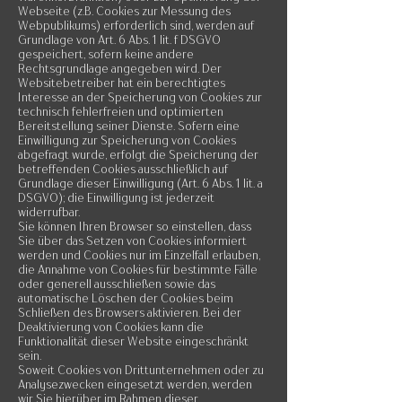
Webseite (z.B. Cookies zur Messung des
Webpublikums) erforderlich sind, werden auf
Grundlage von Art. 6 Abs. 1 lit. f DSGVO
gespeichert, sofern keine andere
Rechtsgrundlage angegeben wird. Der
Websitebetreiber hat ein berechtigtes
Interesse an der Speicherung von Cookies zur
technisch fehlerfreien und optimierten
Bereitstellung seiner Dienste. Sofern eine
Einwilligung zur Speicherung von Cookies
abgefragt wurde, erfolgt die Speicherung der
betreffenden Cookies ausschließlich auf
Grundlage dieser Einwilligung (Art. 6 Abs. 1 lit. a
DSGVO); die Einwilligung ist jederzeit
widerrufbar.
Sie können Ihren Browser so einstellen, dass
Sie über das Setzen von Cookies informiert
werden und Cookies nur im Einzelfall erlauben,
die Annahme von Cookies für bestimmte Fälle
oder generell ausschließen sowie das
automatische Löschen der Cookies beim
Schließen des Browsers aktivieren. Bei der
Deaktivierung von Cookies kann die
Funktionalität dieser Website eingeschränkt
sein.
Soweit Cookies von Drittunternehmen oder zu
Analysezwecken eingesetzt werden, werden
wir Sie hierüber im Rahmen dieser