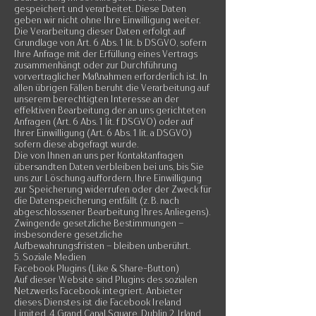
gespeichert und verarbeitet. Diese Daten
geben wir nicht ohne Ihre Einwilligung weiter.
Die Verarbeitung dieser Daten erfolgt auf
Grundlage von Art. 6 Abs. 1 lit. b DSGVO, sofern
Ihre Anfrage mit der Erfüllung eines Vertrags
zusammenhängt oder zur Durchführung
vorvertraglicher Maßnahmen erforderlich ist. In
allen übrigen Fällen beruht die Verarbeitung auf
unserem berechtigten Interesse an der
effektiven Bearbeitung der an uns gerichteten
Anfragen (Art. 6 Abs. 1 lit. f DSGVO) oder auf
Ihrer Einwilligung (Art. 6 Abs. 1 lit. a DSGVO)
sofern diese abgefragt wurde.
Die von Ihnen an uns per Kontaktanfragen
übersandten Daten verbleiben bei uns, bis Sie
uns zur Löschung auffordern, Ihre Einwilligung
zur Speicherung widerrufen oder der Zweck für
die Datenspeicherung entfällt (z. B. nach
abgeschlossener Bearbeitung Ihres Anliegens).
Zwingende gesetzliche Bestimmungen –
insbesondere gesetzliche
Aufbewahrungsfristen – bleiben unberührt.
5. Soziale Medien
Facebook Plugins (Like & Share-Button)
Auf dieser Website sind Plugins des sozialen
Netzwerks Facebook integriert. Anbieter
dieses Dienstes ist die Facebook Ireland
Limited, 4 Grand Canal Square, Dublin 2, Irland.