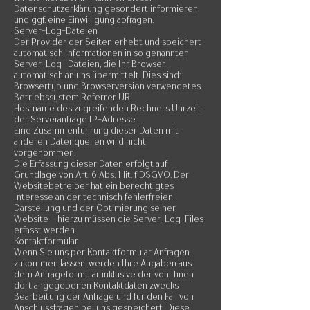
Datenschutzerklärung gesondert informieren
und ggf. eine Einwilligung abfragen.
Server-Log-Dateien
Der Provider der Seiten erhebt und speichert
automatisch Informationen in so genannten
Server-Log- Dateien, die Ihr Browser
automatisch an uns übermittelt. Dies sind:
Browsertyp und Browserversion verwendetes
Betriebssystem Referrer URL
Hostname des zugreifenden Rechners Uhrzeit
der Serveranfrage IP-Adresse
Eine Zusammenführung dieser Daten mit
anderen Datenquellen wird nicht
vorgenommen.
Die Erfassung dieser Daten erfolgt auf
Grundlage von Art. 6 Abs. 1 lit. f DSGVO. Der
Websitebetreiber hat ein berechtigtes
Interesse an der technisch fehlerfreien
Darstellung und der Optimierung seiner
Website – hierzu müssen die Server-Log-Files
erfasst werden.
Kontaktformular
Wenn Sie uns per Kontaktformular Anfragen
zukommen lassen, werden Ihre Angaben aus
dem Anfrageformular inklusive der von Ihnen
dort angegebenen Kontaktdaten zwecks
Bearbeitung der Anfrage und für den Fall von
Anschlussfragen bei uns gespeichert. Diese