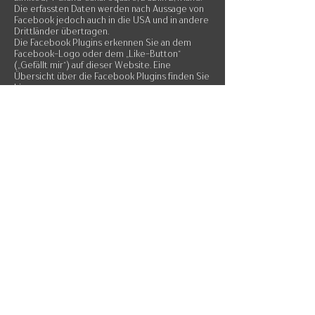
Die erfassten Daten werden nach Aussage von
Facebook jedoch auch in die USA und in andere
Drittländer übertragen.
Die Facebook Plugins erkennen Sie an dem
Facebook-Logo oder dem „Like-Button“
(„Gefällt mir“) auf dieser Website. Eine
Übersicht über die Facebook Plugins finden Sie
hier:
https://developers.facebook.com/docs/plugins
/?locale=de_DE.
Wenn Sie diese Website besuchen, wird über
das Plugin eine direkte Verbindung zwischen
Ihrem Browser und dem Facebook-Server
hergestellt. Facebook erhält dadurch die
Information, dass Sie mit Ihrer IP- Adresse
diese Website besucht haben. Wenn Sie den
Facebook „Like-Button“ anklicken während Sie
in Ihrem Facebook-Account eingeloggt sind,
können Sie die Inhalte dieser Website auf
Ihrem Facebook-Profil verlinken. Dadurch kann
Facebook den Besuch dieser Website Ihrem
Benutzerkonto zuordnen. Wir weisen darauf hin,
dass wir als Anbieter der Seiten keine Kenntnis
vom Inhalt der übermittelten Daten sowie
deren Nutzung durch Facebook erhalten.
Weitere Informationen hierzu finden Sie in der
Datenschutzerklärung von Facebook unter:
https://de-