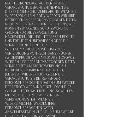
RECHTSGRUNDLAGE, AUF DENEN EINE
VERARBEITUNG BERUHT, ENTNEHMEN SIE
DIESER DATENSCHUTZERKLÄRUNG. WENN SIE
WIDERSPRUCH EINLEGEN, WERDEN WIR IHRE
BETROFFENEN PERSONENBEZOGENEN DATEN
NICHT MEHR VERARBEITEN, ES SEI DENN, WIR
KÖNNEN ZWINGENDE SCHUTZWÜRDIGE
GRÜNDE FÜR DIE VERARBEITUNG
NACHWEISEN, DIE IHRE INTERESSEN, RECHTE
UND FREIHEITEN ÜBERWIEGEN ODER DIE
VERARBEITUNG DIENT DER
GELTENDMACHUNG, AUSÜBUNG ODER
VERTEIDIGUNG VON RECHTSANSPRÜCHEN
(WIDERSPRUCH NACH ART. 21 ABS. 1 DSGVO).
WERDEN IHRE PERSONENBEZOGENEN DATEN
VERARBEITET, UM DIREKTWERBUNG ZU
BETREIBEN, SO HABEN SIE DAS RECHT,
JEDERZEIT WIDERSPRUCH GEGEN DIE
VERARBEITUNG SIE BETREFFENDER
PERSONENBEZOGENER DATEN ZUM ZWECKE
DERARTIGER WERBUNG EINZULEGEN; DIES
GILT AUCH FÜR DAS PROFILING, SOWEIT ES
MIT SOLCHER DIREKTWERBUNG IN
VERBINDUNG STEHT. WENN SIE
WIDERSPRECHEN, WERDEN IHRE
PERSONENBEZOGENEN DATEN
ANSCHLIESSEND NICHT MEHR ZUM ZWECKE
DER DIREKTWERBUNG VERWENDET