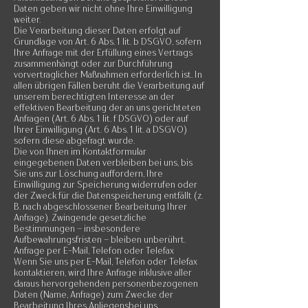
Daten geben wir nicht ohne Ihre Einwilligung
weiter.
Die Verarbeitung dieser Daten erfolgt auf
Grundlage von Art. 6 Abs. 1 lit. b DSGVO, sofern
Ihre Anfrage mit der Erfüllung eines Vertrags
zusammenhängt oder zur Durchführung
vorvertraglicher Maßnahmen erforderlich ist. In
allen übrigen Fällen beruht die Verarbeitung auf
unserem berechtigten Interesse an der
effektiven Bearbeitung der an uns gerichteten
Anfragen (Art. 6 Abs. 1 lit. f DSGVO) oder auf
Ihrer Einwilligung (Art. 6 Abs. 1 lit. a DSGVO)
sofern diese abgefragt wurde.
Die von Ihnen im Kontaktformular
eingegebenen Daten verbleiben bei uns, bis
Sie uns zur Löschung auffordern, Ihre
Einwilligung zur Speicherung widerrufen oder
der Zweck für die Datenspeicherung entfällt (z.
B. nach abgeschlossener Bearbeitung Ihrer
Anfrage). Zwingende gesetzliche
Bestimmungen – insbesondere
Aufbewahrungsfristen – bleiben unberührt.
Anfrage per E-Mail, Telefon oder Telefax
Wenn Sie uns per E-Mail, Telefon oder Telefax
kontaktieren, wird Ihre Anfrage inklusive aller
daraus hervorgehenden personenbezogenen
Daten (Name, Anfrage) zum Zwecke der
Bearbeitung Ihres Anliegensbei uns