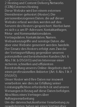
2. Hosting und Content Delivery Networks
(CDN) Externes Hosting
Diese Website wird bei einem externen
Dienstleister gehostet (Hoster). Die
personenbezogenen Daten, die auf dieser
Website erfasst werden, werden auf den
Servern des Hosters gespeichert. Hierbei kann
es sich v. a. um IP-Adressen, Kontaktanfragen,
Meta- und Kommunikationsdaten,
Vertragsdaten, Kontaktdaten, Namen,
Webseitenzugriffe und sonstige Daten, die
über eine Website generiert werden, handeln.
Der Einsatz des Hosters erfolgt zum Zwecke
der Vertragserfüllung gegenüber unseren
potenziellen und bestehenden Kunden (Art. 6
Abs. 1 lit. b DSGVO) und im Interesse einer
sicheren, schnellen und effizienten
Bereitstellung unseres Online-Angebots durch
einen professionellen Anbieter (Art. 6 Abs. 1 lit. f
DSGVO).
Unser Hoster wird Ihre Daten nur insoweit
verarbeiten, wie dies zur Erfüllung seiner
Leistungspflichten erforderlich ist und unsere
Weisungen in Bezug auf diese Daten befolgen.
Abschluss eines Vertrages über
Auftragsverarbeitung
Um die datenschutzkonforme Verarbeitung zu
gewährleisten, haben wir einen Vertrag über