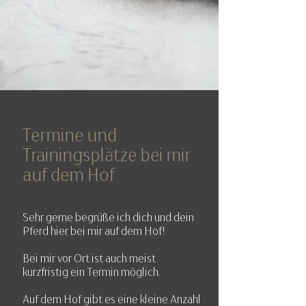
Termine und
Trainingsplätze bei mir
auf dem Hof
Sehr gerne begrüße ich dich und dein
Pferd hier bei mir auf dem Hof!
Bei mir vor Ort ist auch meist
kurzfristig ein Termin möglich.​
Auf dem Hof gibt es eine kleine Anzahl