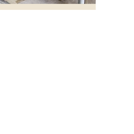
Frequenz Spezifischer
Mikrostrom
für Pferde
.. alles ist verbunden ... alles fließt ...
alles ist Energie ... alles ist Frequenz
...
Alle Zellen haben ihre ureigene
Frequenz, gerät etwas im System aus
der Ordung oder in ein
Ungleichgewicht, so beginnen die
Zellen ihre ursprüngliche Frequenz zu
verlieren...
Durch den Frequenz Spezifischen